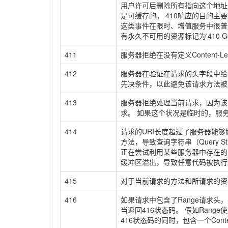
用户许可后删除所有指向这个地址
是可缓存的。 410响应的目的
这类事件在限时、增值服务中很普
有永久不可用的资源标记为'410
411
服务器拒绝在没有定义Content-
412
服务器在验证在请求的头字段中给
先决条件，以此避免该请求方法被
413
服务器拒绝处理当前请求，因为该
求。 如果这个状况是临时的，服务器
414
请求的URI长度超过了服务器能
方法，导致查询字符串（Query S
正在尝试利用某些服务器中存在的
缓冲区溢出，导致任意代码被执行[
415
对于当前请求的方法和所请求的资
416
如果请求中包含了Range请求头
当返回416状态码。 假如Ra
416状态码的同时，包含一个Conten