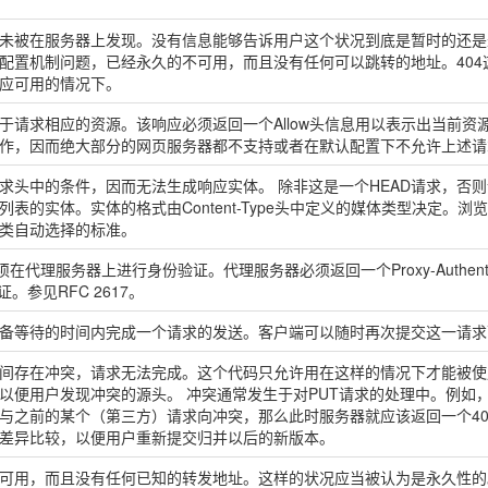
未被在服务器上发现。没有信息能够告诉用户这个状况到底是暂时的还是
配置机制问题，已经永久的不可用，而且没有任何可以跳转的地址。40
应可用的情况下。
请求相应的资源。该响应必须返回一个Allow头信息用以表示出当前资源能
作，因而绝大部分的网页服务器都不支持或者在默认配置下不允许上述请
求头中的条件，因而无法生成响应实体。 除非这是一个HEAD请求，否
表的实体。实体的格式由Content-Type头中定义的媒体类型决定。
类自动选择的标准。
在代理服务器上进行身份验证。代理服务器必须返回一个Proxy-Authen
以验证。参见RFC 2617。
备等待的时间内完成一个请求的发送。客户端可以随时再次提交这一请求
间存在冲突，请求无法完成。这个代码只允许用在这样的情况下才能被使
以便用户发现冲突的源头。 冲突通常发生于对PUT请求的处理中。例如
与之前的某个（第三方）请求向冲突，那么此时服务器就应该返回一个4
差异比较，以便用户重新提交归并以后的新版本。
可用，而且没有任何已知的转发地址。这样的状况应当被认为是永久性的