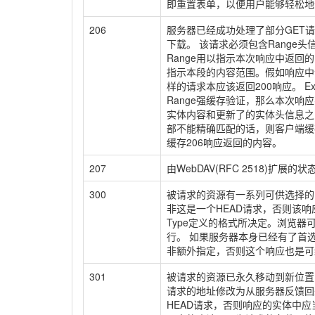
即重置表单，以便用户能够轻松地
206
服务器已经成功处理了部分GET请
下载。 该请求必须包含Range头
Range用以指示本次响应中返回的内容的范
指示本段的内容范围。假如响应中包含Co
样的请求本应该返回200响应。 Exp
Range强缓存验证，那么本次响
实体内容和更新了的实体头信息之间的
部不能精确匹配的话，则客户端缓存应
缓存206响应返回的内容。
207
由WebDAV(RFC 2518
300
被请求的资源有一系列可供选择的
非这是一个HEAD请求，否则该响
Type定义的格式所决定。浏览器
行。 如果服务器本身已经有了首选的
非额外指定，否则这个响应也是可
301
被请求的资源已永久移动到新位置
请求的地址修改为从服务器反馈回来
HEAD请求，否则响应的实体中应