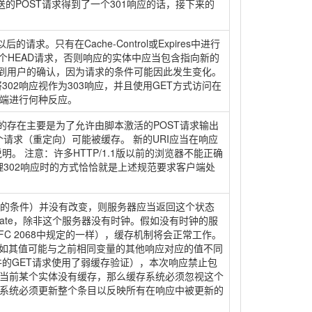
送的POST请求得到了一个301响应的话，接下来的
只有在Cache-Control或Expires中进行
一个HEAD请求，否则响应的实体中应当包含指向新的
非得到用户的确认，因为请求的条件可能因此发生变化。
将302响应视作为303响应，并且使用GET方式访问在
客户端进行何种反应。
的存在主要是为了允许由脚本激活的POST请求输出
请求（重定向）可能被缓存。 新的URI应当在响应
明。 注意：许多HTTP/1.1版以前的浏览器不能正确
理302响应时的方式恰恰就是上述规范要求客户端处
求的条件）并没有改变，则服务器应当返回这个状态
ate，除非这个服务器没有时钟。假如没有时钟的服
C 2068中规定的一样），缓存机制将会正常工作。
和/或Vary，假如其值可能与之前相同变量的其他响应对应的值不同
的GET请求使用了弱缓存验证），本次响应禁止包
了当前某个实体没有缓存，那么缓存系统必须忽视这个
存系统必须更新整个条目以反映所有在响应中被更新的