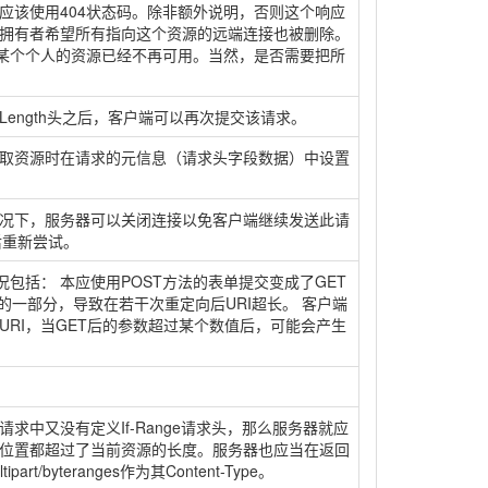
应该使用404状态码。除非额外说明，否则这个响应
器拥有者希望所有指向这个资源的远端连接也被删除。
于某个个人的资源已经不再可用。当然，是否需要把所
t-Length头之后，客户端可以再次提交该请求。
取资源时在请求的元信息（请求头字段数据）中设置
况下，服务器可以关闭连接以免客户端继续发送此请
后重新尝试。
包括： 本应使用POST方法的表单提交变成了GET
URI的一部分，导致在若干次重定向后URI超长。 客户端
RI，当GET后的参数超过某个数值后，可能会产生
求中又没有定义If-Range请求头，那么服务器就应
字节位置都超过了当前资源的长度。服务器也应当在返回
yteranges作为其Content-Type。