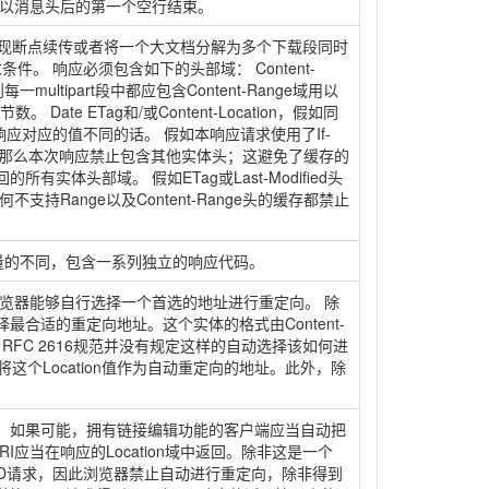
且以消息头后的第一个空行结束。
应实现断点续传或者将一个大文档分解为多个下载段同时
件。 响应必须包含如下的头部域： Content-
一multipart段中都应包含Content-Range域用以
e ETag和/或Content-Location，假如同
的其他响应对应的值不同的话。 假如本响应请求使用了If-
证，那么本次响应禁止包含其他实体头；这避免了缓存的
头部域。 假如ETag或Last-Modified头
Range以及Content-Range头的缓存都禁止
求数量的不同，包含一系列独立的响应代码。
览器能够自行选择一个首选的地址进行重定向。 除
合适的重定向地址。这个实体的格式由Content-
FC 2616规范并没有规定这样的自动选择该如何进
这个Location值作为自动重定向的地址。此外，除
一。如果可能，拥有链接编辑功能的客户端应当自动把
当在响应的Location域中返回。除非这是一个
EAD请求，因此浏览器禁止自动进行重定向，除非得到