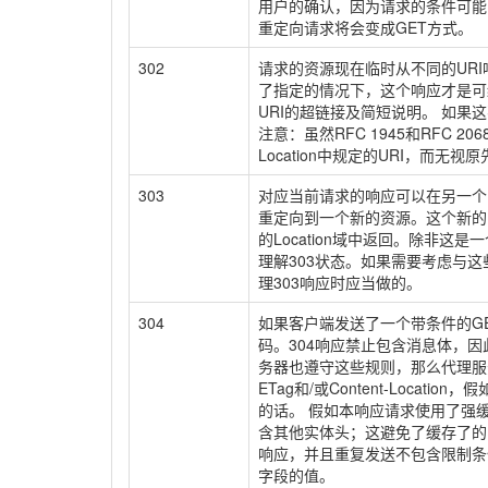
用户的确认，因为请求的条件可能因
重定向请求将会变成GET方式。
302
请求的资源现在临时从不同的URI响
了指定的情况下，这个响应才是可缓
URI的超链接及简短说明。 如
注意：虽然RFC 1945和RFC
Location中规定的URI，而
303
对应当前请求的响应可以在另一个
重定向到一个新的资源。这个新的U
的Location域中返回。除非这
理解303状态。如果需要考虑与
理303响应时应当做的。
304
如果客户端发送了一个带条件的G
码。304响应禁止包含消息体，因
务器也遵守这些规则，那么代理服务
ETag和/或Content-Locat
的话。 假如本响应请求使用了强
含其他实体头；这避免了缓存了的
响应，并且重复发送不包含限制条
字段的值。