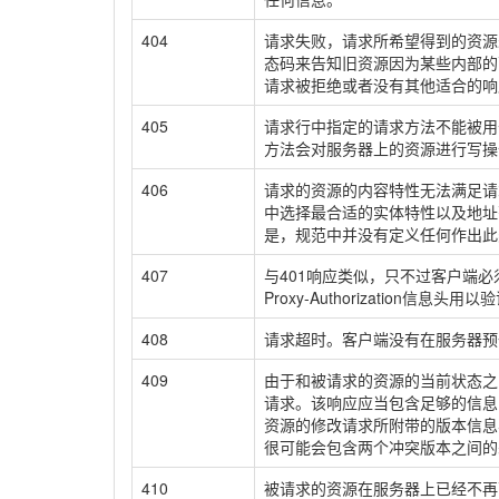
404
请求失败，请求所希望得到的资源
态码来告知旧资源因为某些内部的
请求被拒绝或者没有其他适合的响
405
请求行中指定的请求方法不能被用于
方法会对服务器上的资源进行写操
406
请求的资源的内容特性无法满足请
中选择最合适的实体特性以及地址列
是，规范中并没有定义任何作出此
407
与401响应类似，只不过客户端必须
Proxy-Authorization信息头用
408
请求超时。客户端没有在服务器预
409
由于和被请求的资源的当前状态之
请求。该响应应当包含足够的信息
资源的修改请求所附带的版本信息
很可能会包含两个冲突版本之间的
410
被请求的资源在服务器上已经不再