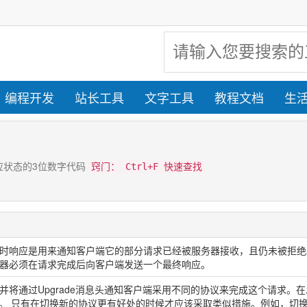
编程开发
站长工具
文字工具
教程文档
生
响应状态的3位数字代码
窍门： Ctrl+F 快速查找
时响应是用来通知客户端它的部分请求已经被服务器接收，且仍未被拒绝
器必须在请求完成后向客户端发送一个最终响应。
并将通过Upgrade消息头通知客户端采用不同的协议来完成这个请求。
协议。 只有在切换新的协议更有好处的时候才应该采取类似措施。例如，切