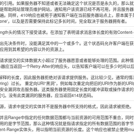
的引用。如果服务器不知道或者无法确定这个状况是否是永久的，那么就
主要是帮助网站管理员维护网站，通知用户该资源已经不再可用，并且服务
遍。同样，410响应也被用于通知客户端在当前服务器站点上，原本属
 Gone'，以及是否需要保持此标记多长时间，完全取决于服务器拥有者。
Length头的情况下接受请求。在添加了表明请求消息体长度的有效Conten
出先决条件时，没能满足其中的一个或多个。这个状态码允许客户端在获
应用到其希望的内容以外的资源上。
请求提交的实体数据大小超过了服务器愿意或者能够处理的范围。此种情
应当返回一个Retry-After的响应头，以告知客户端可以在多少时间以
够解释的长度，因此服务器拒绝对该请求提供服务。这比较少见，通常的情况
tring）过长。 重定向URI“黑洞”，例如每次重定向把旧的URI作为新的
安全漏洞攻击服务器。这类服务器使用固定长度的缓冲读取或操作请求的U
1]。没有此类漏洞的服务器，应当返回414状态码。
源，请求中提交的实体并不是服务器中所支持的格式，因此请求被拒绝。
，并且Range中指定的任何数据范围都与当前资源的可用范围不重合，同时请
nge使用的是字节范围，那么这种情况就是指请求指定的所有数据范围的首
t-Range实体头，用以指明当前资源的长度。这个响应也被禁止使用multipart/b