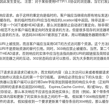
此发生变化。 注意：对于某些使用HTTP/1.0协议的浏览器，当它们发
应请求。由于这样的重定向是临时的，客户端应当继续向原有地址发送以后的请求。
存的。 新的临时性的URI应当在响应的Location域中返回。除非这是
果这不是一个GET或者HEAD请求，那么浏览器禁止自动进行重定向，除
 2068规范不允许客户端在重定向时改变请求的方法，但是很多现存的浏览器
无视原先请求的方法。状态码303和307被添加了进来，用以明确服务器期待
URI上被找到，而且客户端应当采用GET的方式访问那个资源。这个方法
RI不是原始资源的替代引用。同时，303响应禁止被缓存。当然，第二个
是一个HEAD请求，否则响应的实体中应当包含指向新的URI的超链接及简短说
这些浏览器之间的互动，302状态码应该可以胜任，因为大多数的浏览器处
ET请求且该请求已被允许，而文档的内容（自上次访问以来或者根据请
此始终以消息头后的第一个空行结尾。 该响应必须包含以下的头信息： D
器以及客户端可以自行将Date字段添加到接收到的响应头中去（正如RF
ion，假如同样的请求本应返回200响应。 Expires,Cache-Control，
缓存验证，那么本次响应不应该包含其他实体头；否则（例如，某个带条件
实体内容和更新了的实体头信息之间的不一致。 假如某个304响应指明
件的请求。 假如接收到一个要求更新某个缓存条目的304响应，那么缓