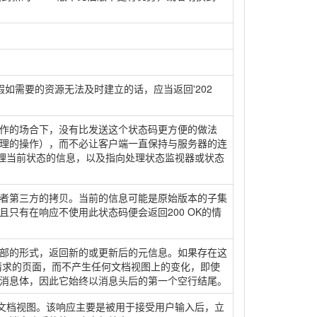
假如需要的资源无法及时建立的话，应当返回'202
作的场合下，没有比发送这个状态码更方便的做法
处理的操作），而不必让客户端一直保持与服务器的连
处理当前状态的信息，以及指向处理状态监视器或状态
者第三方的拷贝。当前的信息可能是原始版本的子集
只有在响应不使用此状态码便会返回200 OK的情
部的形式，返回新的或更新后的元信息。如果存在这
请求的页面，而不产生任何文档视图上的变化，即使
何消息体，因此它始终以消息头后的第一个空行结尾。
置文档视图。该响应主要是被用于接受用户输入后，立