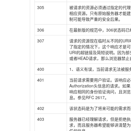
305
被请求的资源必须通过指定的代理才
相应资源。只有原始服务器才能建立
制可能导致严重的安全后果。
306
在最新版的规范中，306状态码
307
请求的资源现在临时从不同的URI响
了指定的情况下，这个响应才是可缓
URI的超链接及简短说明。因为部
或者HEAD请求，那么浏览器禁
400
1、语义有误，当前请求无法被服
401
当前请求需要用户验证。该响应必须
Authorization头信息的请
响应相同的身份验证询问，且浏览
息。参见RFC 2617。
402
该状态码是为了将来可能的需求而
403
服务器已经理解请求，但是拒绝执
求，而且服务器希望能够讲清楚为
任何信息。