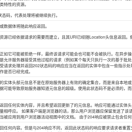
类特性的资源。
扩展的状态码，代表处理将被继续执行。
或数据体将随此响应返回。
源已经依据请求的需要而建立，且其URI已经随Location头信息返回。
正如它可能被拒绝一样，最终该请求可能会也可能不会被执行。在异步操
目的是允许服务器接受其他过程的请求（例如某个每天只执行一次的基于批
受请求处理并返回202状态码的响应应当在返回的实体中包含一些指示
作是否已经完成。
的实体头部元信息不是在原始服务器上有效的确定集合，而是来自本地或
据可能导致原始服务器知道元信息的超级。使用此状态码不是必须的，而且
返回任何实体内容，并且希望返回更新了的元信息。响应可能通过实体头
量相呼应。 如果客户端是浏览器的话，那么用户浏览器应保留发送了该
当被应用到用户浏览器活动视图中的文档。 由于204响应被禁止包含任
回任何内容。但是与204响应不同，返回此状态码的响应要求请求者重