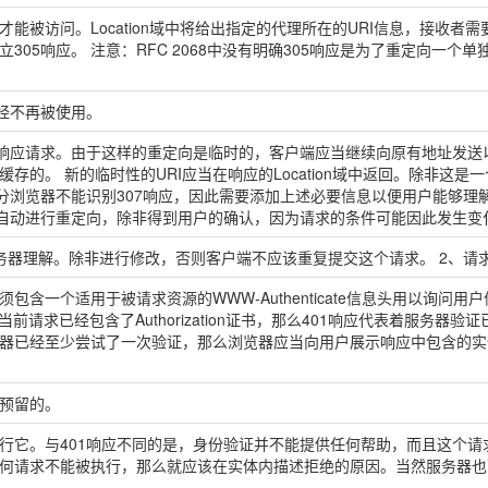
能被访问。Location域中将给出指定的代理所在的URI信息，接收
305响应。 注意：RFC 2068中没有明确305响应是为了重定向一
已经不再被使用。
应请求。由于这样的重定向是临时的，客户端应当继续向原有地址发送以后的请求。
存的。 新的临时性的URI应当在响应的Location域中返回。除非这是
分浏览器不能识别307响应，因此需要添加上述必要信息以便用户能够理解
止自动进行重定向，除非得到用户的确认，因为请求的条件可能因此发生变
务器理解。除非进行修改，否则客户端不应该重复提交这个请求。 2、请
包含一个适用于被请求资源的WWW-Authenticate信息头用以询问
求。如果当前请求已经包含了Authorization证书，那么401响应代表着服
器已经至少尝试了一次验证，那么浏览器应当向用户展示响应中包含的实
预留的。
行它。与401响应不同的是，身份验证并不能提供任何帮助，而且这个请
何请求不能被执行，那么就应该在实体内描述拒绝的原因。当然服务器也