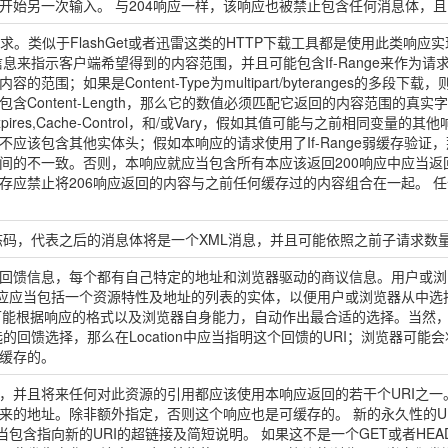
开始另一次输入。 与204响应一样，该响应也被禁止包含任何消息体，
求。类似于FlashGet或者迅雷这类的HTTP下载工具都是使用此类响
信息来指示客户端希望得到的内容范围，并且可能包含If-Range来作为请求条
围；如果是Content-Type为multipart/byteranges的多段下载，则每
ntent-Length，那么它的数值必须匹配它返回的内容范围的真实字节数。 Dat
ires,Cache-Control，和/或Vary，假如其值可能与之前相同变量
应不应该包含其他实体头；假如本响应的请求使用了If-Range弱缓存验
不一致。否则，本响应就应当包含所有本应该返回200响应中应当返回的所有实体
禁止将206响应返回的内容与之前任何缓存过的内容组合在一起。 任何不支持
)扩展的状态码，代表之后的消息体将是一个XML消息，并且可能依照之前子请
回馈信息，每个都有自己特定的地址和浏览器驱动的商议信息。用户或浏
应应当包括一个资源特性及地址的列表的实体，以便用户或浏览器从中选择最
可能根据响应的格式以及浏览器自身能力，自动作出最合适的选择。当然，R
回馈选择，那么在Location中应当指明这个回馈的URI；浏览器可能会将
缓存的。
，并且将来任何对此资源的引用都应该使用本响应返回的若干个URI之
的地址。除非额外指定，否则这个响应也是可缓存的。 新的永久性的URI应
当包含指向新的URI的超链接及简短说明。 如果这不是一个GET或者H